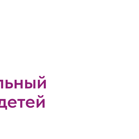
льный
детей