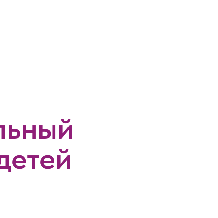
льный
детей