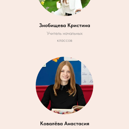
Знобищева Кристина
Учитель начальных
классов
Ковалёва Анастасия