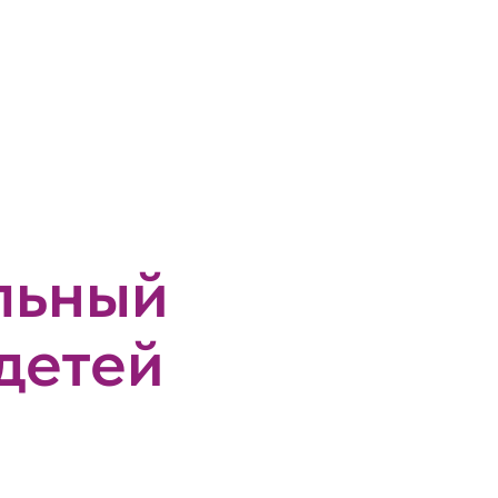
льный
детей