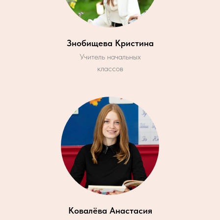
Знобищева Кристина
Учитель начальных
классов
Ковалёва Анастасия