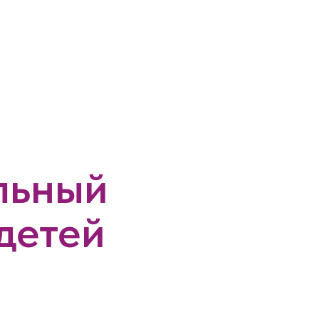
льный
детей