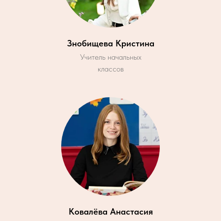
Знобищева Кристина
Учитель начальных
классов
Ковалёва Анастасия