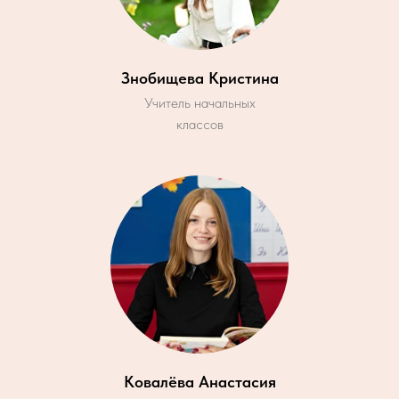
Знобищева Кристина
Учитель начальных
классов
Ковалёва Анастасия