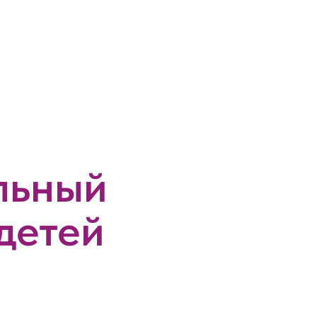
льный
детей