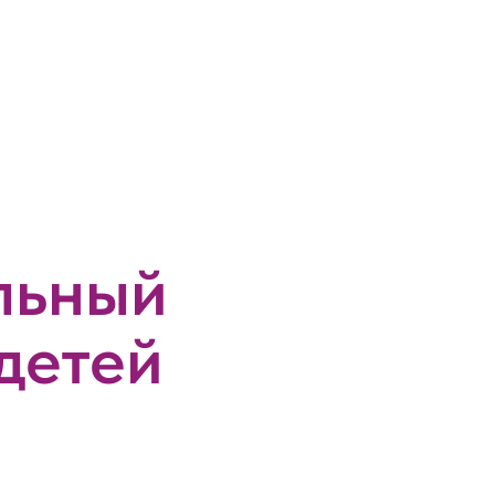
льный
детей